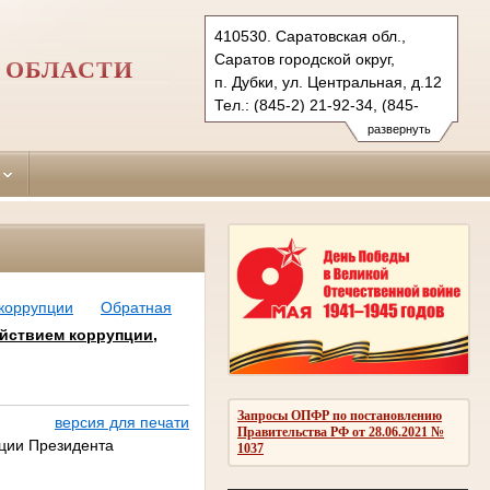
410530. Саратовская обл.,
Саратов городской округ,
 ОБЛАСТИ
п. Дубки, ул. Центральная, д.12
Тел.: (845-2) 21-92-34, (845-
68) 2-28-04
развернуть
saratovsky.sar@sudrf.ru
saratovsky2.sar@sudrf.ru
 коррупции
Обратная
йствием коррупции,
Запросы ОПФР по постановлению
версия для печати
Правительства РФ от 28.06.2021 №
ции Президента
1037