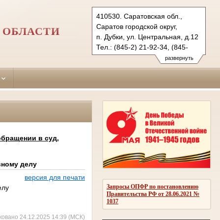
410530. Саратовская обл.,
Саратов городской округ,
 ОБЛАСТИ
п. Дубки, ул. Центральная, д.12
Тел.: (845-2) 21-92-34, (845-
68) 2-28-04
развернуть
saratovsky.sar@sudrf.ru
saratovsky2.sar@sudrf.ru
бращении в суд,
вному делу
версия для печати
Запросы ОПФР по постановлению
елу
Правительства РФ от 28.06.2021 №
1037
ковано 24.12.2025 14:39 (МСК)