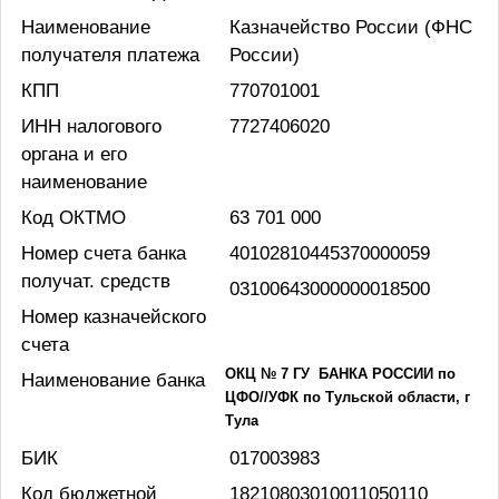
Наименование
Казначейство России (ФНС
получателя платежа
России)
КПП
770701001
ИНН налогового
7727406020
органа и его
наименование
Код ОКТМО
63 701 000
Номер счета банка
40102810445370000059
получат. средств
03100643000000018500
Номер казначейского
счета
ОКЦ № 7 ГУ
БАНКА РОССИИ по
Наименование банка
ЦФО//УФК по Тульской области, г
Тула
БИК
017003983
Код бюджетной
18210803010011050110