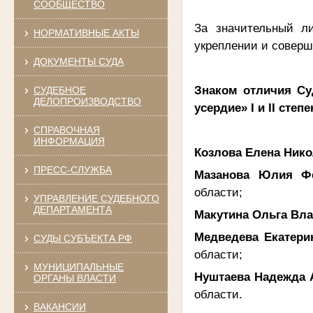
СООБЩЕСТВО
За значительный л
НОРМАТИВНЫЕ АКТЫ
укреплении и соверш
ДОКУМЕНТЫ СУДА
Знаком отличия Су
СУДЕБНОЕ
ДЕЛОПРОИЗВОДСТВО
усердие» I и II степ
СПРАВОЧНАЯ
ИНФОРМАЦИЯ
Козлова Елена Ник
ПРЕСС-СЛУЖБА
Мазанова Юлия Ф
области;
УПРАВЛЕНИЕ СУДЕБНОГО
ДЕПАРТАМЕНТА
Макутина Ольга Вл
Медведева Екатери
СУДЫ СУБЪЕКТА РФ
области;
МУНИЦИПАЛЬНЫЕ
Нуштаева Надежда 
ОРГАНЫ ВЛАСТИ
области.
ВАКАНСИИ