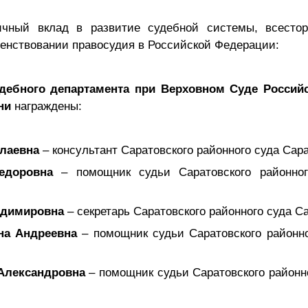
ичный вклад в развитие судебной системы, всестор
енствовании правосудия в Российской Федерации:
дебного департамента при Верховном Суде Россий
ени
награждены:
олаевна
– консультант Саратовского районного суда Сар
едоровна
– помощник судьи Саратовского районног
адимировна
– секретарь Саратовского районного суда С
на Андреевна
– помощник судьи Саратовского районно
Александровна
– помощник судьи Саратовского районн