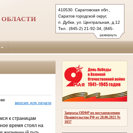
410530. Саратовская обл.,
Саратов городской округ,
 ОБЛАСТИ
п. Дубки, ул. Центральная, д.12
Тел.: (845-2) 21-92-34, (845-
68) 2-28-04
развернуть
saratovsky.sar@sudrf.ru
saratovsky2.sar@sudrf.ru
еве
версия для печати
Запросы ОПФР по постановлению
Правительства РФ от 28.06.2021 №
мся к страницам
1037
рное время стоял на
ся жизненный путь