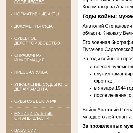
СООБЩЕСТВО
Коломальцева Анатол
НОРМАТИВНЫЕ АКТЫ
Годы войны: мужес
Анатолий Степанович 
ДОКУМЕНТЫ СУДА
области. К началу Вел
СУДЕБНОЕ
Его военная биографи
ДЕЛОПРОИЗВОДСТВО
Пугачёве Саратовской
СПРАВОЧНАЯ
За годы войны он про
ИНФОРМАЦИЯ
воевал пулемётч
ПРЕСС-СЛУЖБА
служил командиро
фронта;
УПРАВЛЕНИЕ СУДЕБНОГО
в январе 1944 го
ДЕПАРТАМЕНТА
после лечения, с
СУДЫ СУБЪЕКТА РФ
Войну Анатолий Степа
МУНИЦИПАЛЬНЫЕ
младшего лейтенанта 
ОРГАНЫ ВЛАСТИ
За проявленные муже
ВАКАНСИИ