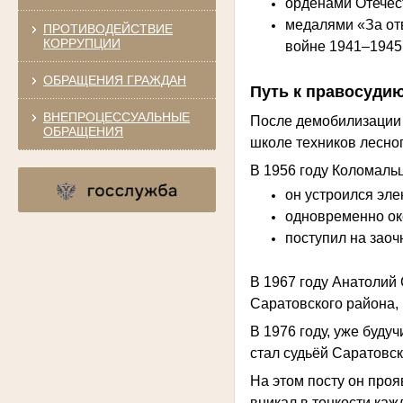
орденами Отечест
медалями «За отв
ПРОТИВОДЕЙСТВИЕ
КОРРУПЦИИ
войне 1941–1945 г
ОБРАЩЕНИЯ ГРАЖДАН
Путь к правосудию
ВНЕПРОЦЕССУАЛЬНЫЕ
После демобилизации 
ОБРАЩЕНИЯ
школе техников лесног
В 1956 году Коломальц
он устроился эле
одновременно ок
поступил на заоч
В 1967 году Анатолий
Саратовского района,
В 1976 году, уже буд
стал судьёй Саратовск
На этом посту он про
вникал в тонкости каж