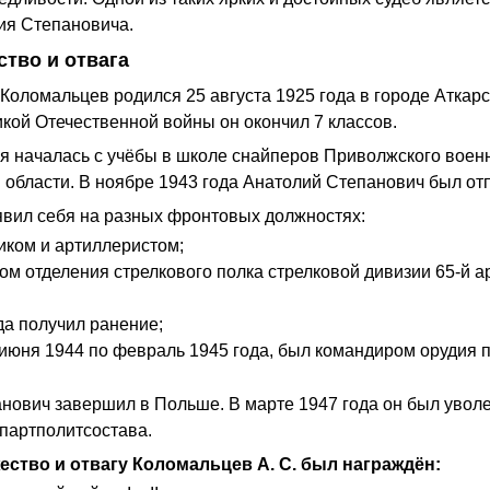
ия Степановича.
тво и отвага
Коломальцев родился 25 августа 1925 года в городе Аткар
икой Отечественной войны он окончил 7 классов.
я началась с учёбы в школе снайперов Приволжского военн
 области. В ноябре 1943 года Анатолий Степанович был от
явил себя на разных фронтовых должностях:
иком и артиллеристом;
м отделения стрелкового полка стрелковой дивизии 65‑й а
да получил ранение;
 июня 1944 по февраль 1945 года, был командиром орудия п
нович завершил в Польше. В марте 1947 года он был уволе
партполитсостава.
ство и отвагу Коломальцев А. С. был награждён: