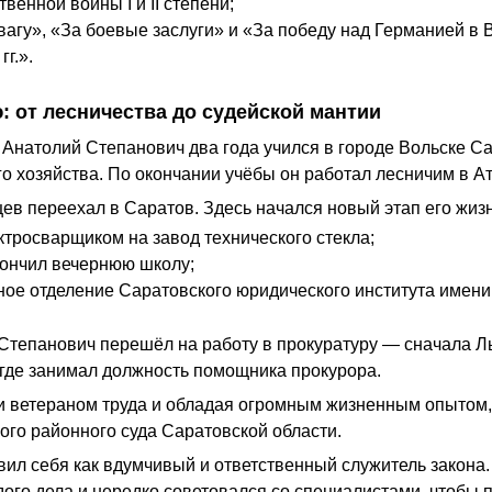
венной войны I и II степени;
агу», «За боевые заслуги» и «За победу над Германией в 
г.».
: от лесничества до судейской мантии
Анатолий Степанович два года учился в городе Вольске Са
о хозяйства. По окончании учёбы он работал лесничим в А
ев переехал в Саратов. Здесь начался новый этап его жиз
ктросварщиком на завод технического стекла;
ончил вечернюю школу;
ное отделение Саратовского юридического института имени Д
 Степанович перешёл на работу в прокуратуру — сначала Лы
 где занимал должность помощника прокурора.
учи ветераном труда и обладая огромным жизненным опытом,
ого районного суда Саратовской области.
явил себя как вдумчивый и ответственный служитель закона
дого дела и нередко советовался со специалистами, чтобы