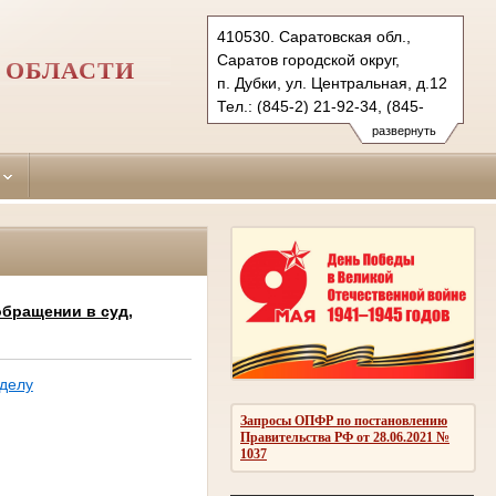
410530. Саратовская обл.,
Саратов городской округ,
 ОБЛАСТИ
п. Дубки, ул. Центральная, д.12
Тел.: (845-2) 21-92-34, (845-
68) 2-28-04
развернуть
saratovsky.sar@sudrf.ru
saratovsky2.sar@sudrf.ru
бращении в суд,
 делу
Запросы ОПФР по постановлению
Правительства РФ от 28.06.2021 №
1037