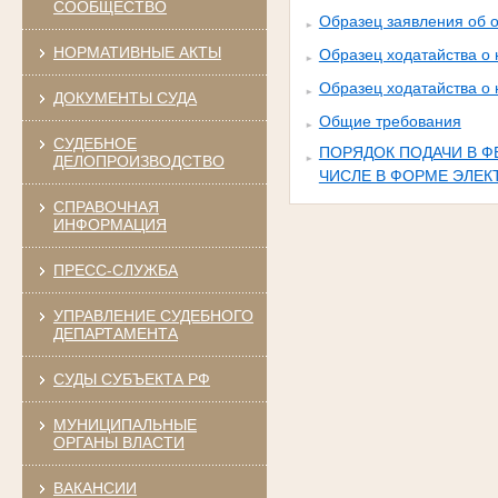
СООБЩЕСТВО
Образец заявления об 
НОРМАТИВНЫЕ АКТЫ
Образец ходатайства о
Образец ходатайства о 
ДОКУМЕНТЫ СУДА
Общие требования
СУДЕБНОЕ
ПОРЯДОК ПОДАЧИ В Ф
ДЕЛОПРОИЗВОДСТВО
ЧИСЛЕ В ФОРМЕ ЭЛЕ
СПРАВОЧНАЯ
ИНФОРМАЦИЯ
ПРЕСС-СЛУЖБА
УПРАВЛЕНИЕ СУДЕБНОГО
ДЕПАРТАМЕНТА
СУДЫ СУБЪЕКТА РФ
МУНИЦИПАЛЬНЫЕ
ОРГАНЫ ВЛАСТИ
ВАКАНСИИ